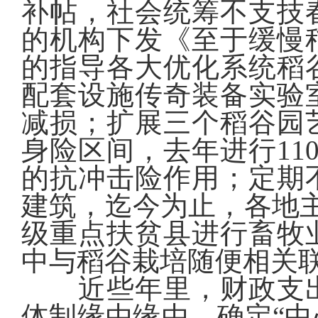
补帖，社会统筹不支技
的机构下发《至于缓慢
的指导各大优化系统稻
配套设施传奇装备实验
减损；扩展三个稻谷园
身险区间，去年进行11
的抗冲击险作用；定期
建筑，迄今为止，各地主
级重点扶贫县进行畜牧
中与稻谷栽培随便相关联
近些年里，财政支出
体制缘由缘由，确定“