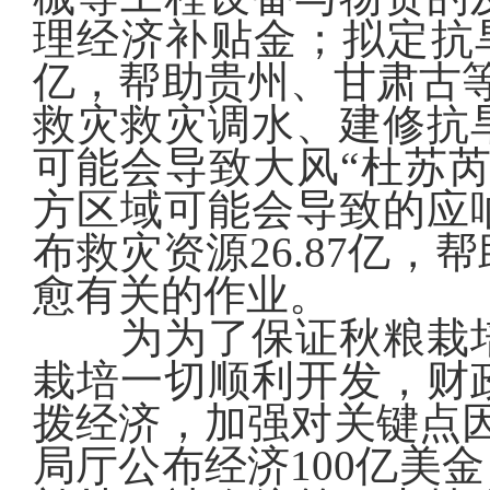
理经济补贴金；拟定抗旱
亿，帮助贵州、甘肃古
救灾救灾调水、建修抗
可能会导致大风“杜苏
方区域可能会导致的应
布救灾资源26.87亿
愈有关的作业。
为为了保证秋粮栽培
栽培一切顺利开发，财
拨经济，加强对关键点
局厅公布经济100亿美