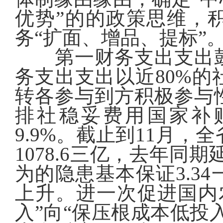
优势”的的政策思维，
务“扩面、增品、提标”
第一财务支出支出鼓
务支出支出以近80%
转各参与到方积极参与性
排社稳妥费用国家补贴
9.9%。截止到11月
1078.6三亿，去年同期延
为的隐患基本保证3.3
上升。进一次促进国内
入”向“保压根成本低投