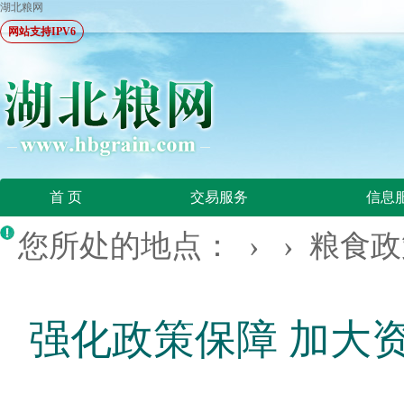
湖北粮网
网站支持IPV6
首 页
交易服务
信息
您所处的地点： › ›
粮食政
强化政策保障 加大